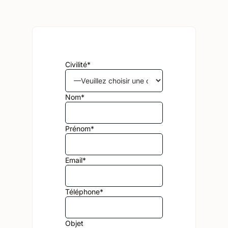
Civilité*
Alternative:
Nom*
Prénom*
Email*
Téléphone*
Objet