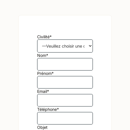
Civilité*
Alternative:
Nom*
Prénom*
Email*
Téléphone*
Objet