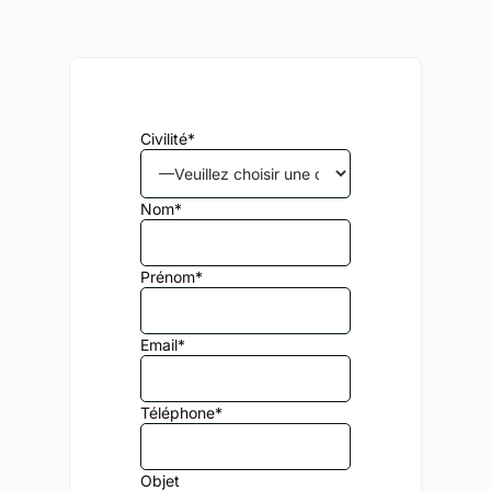
Civilité*
Alternative:
Nom*
Prénom*
Email*
Téléphone*
Objet